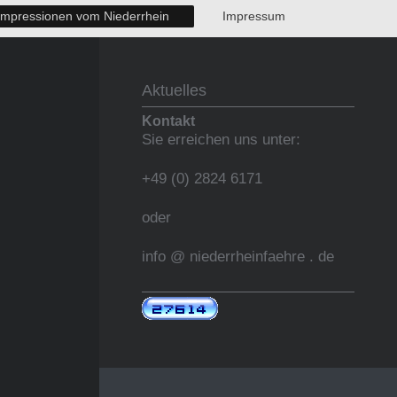
Impressionen vom Niederrhein
Impressum
Aktuelles
Kontakt
Sie erreichen uns unter:
+49 (0) 2824 6171
oder
info @ niederrheinfaehre . de