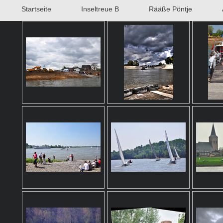
Startseite
Inseltreue B
Rääße Pöntje