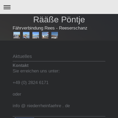
Rääße Pöntje
Fährverbindung Rees - Reeserschanz
Aktuelles
Kontakt
Sie erreichen uns unter:
+49 (0) 2824 6171
oder
info @ niederrheinfaehre . de